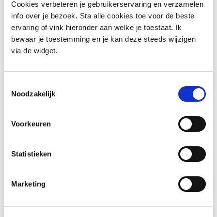
Cookies verbeteren je gebruikerservaring en verzamelen
info over je bezoek. Sta alle cookies toe voor de beste
Zet de eerste stap
ervaring of vink hieronder aan welke je toestaat. Ik
bewaar je toestemming en je kan deze steeds wijzigen
via de widget.
Patsy Kerkhofs is jouw
Toestemmingsselectie
loopbaanbegeleidster in
Noodzakelijk
Meeuwen.
Voorkeuren
”Vanuit mijn ruime achtergrond in HR, leidinggeven, sales
Statistieken
en communicatie begeleid ik werknemers en zelfstandigen
en link ik de juiste mens aan de juiste job. ‘Jouw
Marketing
fingerspitzengefühl of instinct is immens’, krijg ik vaak te
horen.”