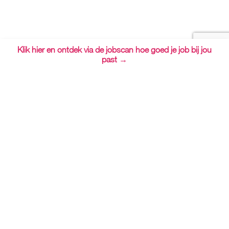
Klik hier en ontdek via de jobscan hoe goed je job bij jou
past →
Mieke Meynen
•
+32 490 58 77 01
•
•
Disclaimer
•
Privacy
Strategische website door Stefaan Oyen