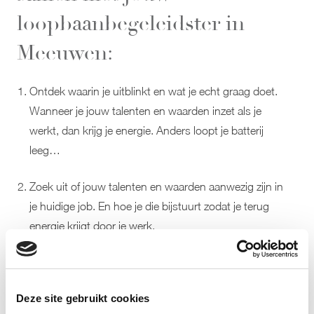
loopbaanbegeleidster in
Meeuwen:
Ontdek waarin je uitblinkt en wat je echt graag doet.
Wanneer je jouw talenten en waarden inzet als je
werkt, dan krijg je energie. Anders loopt je batterij
leeg…
Zoek uit of jouw talenten en waarden aanwezig zijn in
je huidige job. En hoe je die bijstuurt zodat je terug
energie krijgt door je werk.
Op zoek naar een nieuwe job binnen of buiten je
organisatie? Dan weet je welk soort werk bij jou past
Deze site gebruikt cookies
en ga je gericht op zoek met een helder actieplan.