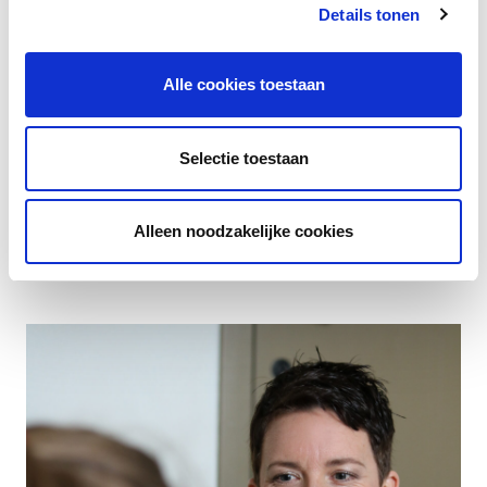
Details tonen
Contacteer Patsy
Alle cookies toestaan
"
"Samen zochten we welke job bij mij zou passen en hoe
Selectie toestaan
ik mijn gezinsleven anders zou kunnen organiseren. Na
een maand heb ik een nieuwe job gevonden. Patsy's hulp
Alleen noodzakelijke cookies
is van onschatbare waarde geweest."
"
Greet Vangerven